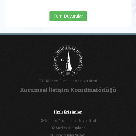
Tüm Duyurular
T.C. Kütahya Dumlupınar Üniversitesi
Kurumsal İletişim Koordinatörlüğü
Hızlı Erişimler
Kütahya Dumlupınar Üniversitesi
Merkez Kütüphane
Öğrenci Bilgi Sistemi